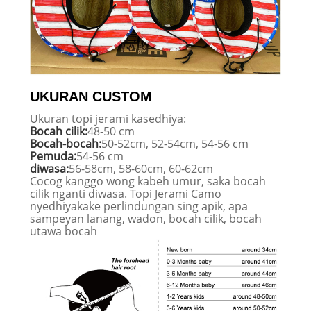
UKURAN CUSTOM
Ukuran topi jerami kasedhiya:
Bocah cilik:
48-50 cm
Bocah-bocah:
50-52cm, 52-54cm, 54-56 cm
Pemuda:
54-56 cm
diwasa:
56-58cm, 58-60cm, 60-62cm
Cocog kanggo wong kabeh umur, saka bocah
cilik nganti diwasa. Topi Jerami Camo
nyedhiyakake perlindungan sing apik, apa
sampeyan lanang, wadon, bocah cilik, bocah
utawa bocah