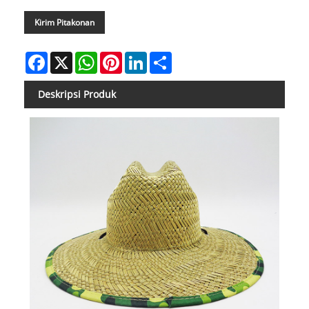
Kirim Pitakonan
Facebook
X
WhatsApp
Pinterest
LinkedIn
Share
Deskripsi Produk