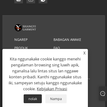
NGAREP
BABAGAN AWAKE
DHEWE
PRODUK
FAQ
X
NGUNDHUH
KIRIM PITAKONAN
Kita nggunakake cookie kanggo menehi
HUBUNGI KITA
pengalaman browsing sing luwih apik,
nganalisa lalu lintas situs lan nggawe
konten pribadi. Kanthi nggunakake situs
Hak Cipta © 2022 YIWU SHANGYI GARMENT CO.,LTD -
iki, sampeyan setuju kanggo nggunakake
Topi Jerami Lifeguard, Topi Jerami Koboi - Kabeh Hak
cookie.
Kebijakan Privasi
Dilindungi.
nolak
Nampa
Links
Sitemap
RSS
XML
Kebijakan Privasi