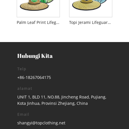
Palm Leaf Print Lifeguard Topi Jerami
Topi Jerami Lifeguard Pohon Palem
Hubungi Kita
Telp
+86-18267064175
alamat
UNIT 1, BLD 11, NO.88, Jincheng Road, Pujiang,
Kota Jinhua, Provinsi Zhejiang, China
Email
shangyi@topclothing.net