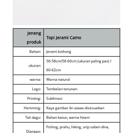
Jeneng
Topi Jerami Camo
produk
Bahan:
Jerami kothong
56-58cm/58-60cm (ukuran paling pas) /
ukuran:
60-62cm
warna:
Warna natural
Logo:
Tembelan tenunan
Printing:
Sublimasi
Hemming:
Kaya gambar iki utawa disesuaikan
Tali dagu:
Bahan katun, warna hitam
Fishing, prahu, hiking, urip saben dina,
Dianggo: