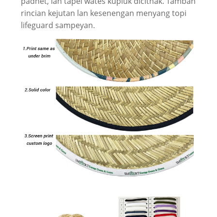
padhet, lan tapel wates kupluk dicithak. Tambah
rincian kejutan lan kesenengan menyang topi
lifeguard sampeyan.