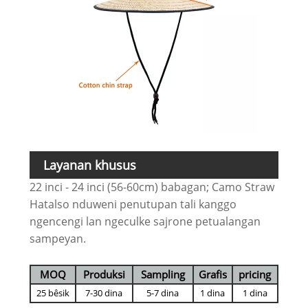
Layanan khusus
22 inci - 24 inci (56-60cm) babagan; Camo Straw
Hatalso nduweni penutupan tali kanggo
ngencengi lan ngeculke sajrone petualangan
sampeyan.
MOQ
Produksi
Sampling
Grafis
pricing
25 bêsik
7-30 dina
5-7 dina
1 dina
1 dina