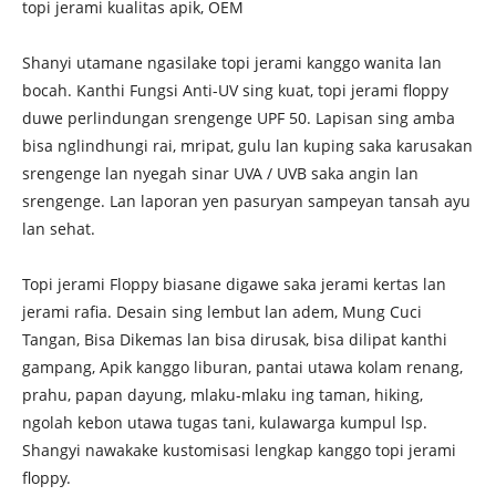
topi jerami kualitas apik, OEM
Shanyi utamane ngasilake topi jerami kanggo wanita lan
bocah. Kanthi Fungsi Anti-UV sing kuat, topi jerami floppy
duwe perlindungan srengenge UPF 50. Lapisan sing amba
bisa nglindhungi rai, mripat, gulu lan kuping saka karusakan
srengenge lan nyegah sinar UVA / UVB saka angin lan
srengenge. Lan laporan yen pasuryan sampeyan tansah ayu
lan sehat.
Topi jerami Floppy biasane digawe saka jerami kertas lan
jerami rafia. Desain sing lembut lan adem, Mung Cuci
Tangan, Bisa Dikemas lan bisa dirusak, bisa dilipat kanthi
gampang, Apik kanggo liburan, pantai utawa kolam renang,
prahu, papan dayung, mlaku-mlaku ing taman, hiking,
ngolah kebon utawa tugas tani, kulawarga kumpul lsp.
Shangyi nawakake kustomisasi lengkap kanggo topi jerami
floppy.