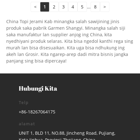
<
1
2
3
4
5
...
8
>
China Topi Jerami Kab minangka salah sawijining jinis
produk saka pabrik Garmen Shangyi. Minangka salah siji
saka manufaktur lan supplier anjog ing China, kita
nyedhiyani produk selaras. Kita bisa ngedol kanthi rega sing
murah lan bisa disesuaikan. Kita uga bisa ndhukung ing
akeh lan Grosir. Kita ngarep-arep dadi mitra bisnis jangka
panjang sing bisa dipercaya!
Hubungi Kita
Telp
+86-18267064175
alamat
UNIT 1, BLD 11, NO.88, Jincheng Road, Pujiang,
Kota Jinhua, Provinsi Zhejiang, China