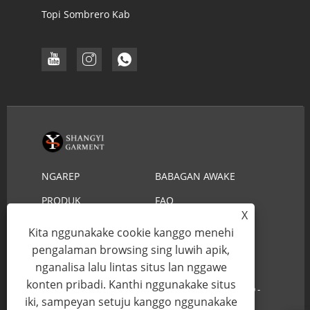
Topi Sombrero Kab
NGAREP
BABAGAN AWAKE
DHEWE
PRODUK
FAQ
X
NGUNDHUH
KIRIM PITAKONAN
Kita nggunakake cookie kanggo menehi
pengalaman browsing sing luwih apik,
HUBUNGI KITA
nganalisa lalu lintas situs lan nggawe
konten pribadi. Kanthi nggunakake situs
Hak Cipta © 2022 YIWU SHANGYI GARMENT CO.,LTD -
iki, sampeyan setuju kanggo nggunakake
Topi Jerami Lifeguard, Topi Jerami Koboi - Kabeh Hak