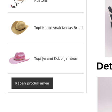
Kustom
Topi Koboi Anak Kertas Briad
Topi Jerami Koboi Jambon
Det
Kabeh produk anyar