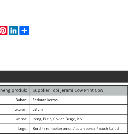
hatsApp
Pinterest
LinkedIn
Share
eneng produk:
Supplier Topi Jerami Cow Print Cow
Bahan:
Sedotan kertas
ukuran:
58 cm
warna:
Ireng, Putih, Coklat, Beige, lsp.
Logo:
Bordir / tembelan tenun / patch bordir / patch kulit dll.