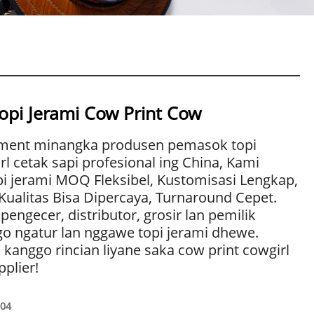
Topi Jerami Cow Print Cow
ment minangka produsen pemasok topi
rl cetak sapi profesional ing China, Kami
i jerami MOQ Fleksibel, Kustomisasi Lengkap,
Kualitas Bisa Dipercaya, Turnaround Cepet.
pengecer, distributor, grosir lan pemilik
o ngatur lan nggawe topi jerami dhewe.
 kanggo rincian liyane saka cow print cowgirl
pplier!
-04