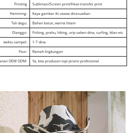
Printing
Sublimasi/Screen print/Heat-transfer print
Hemming:
Kaya gambar iki utawa disesuaikan
Tali dagu:
Bahan katun, warna hitam
Dianggo:
Fishing, prahu, hiking, urip saben dina, surfing, iklan etc
wektu sampel:
1-7 dina
Fitur:
Ramah lingkungan
anan OEM ODM:
Ya, kita produsen topi jerami profesional