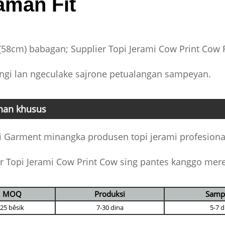
aman Fit
 (58cm) babagan; Supplier Topi Jerami Cow Print Cow
ngi lan ngeculake sajrone petualangan sampeyan.
nan khusus
 Garment minangka produsen topi jerami profesional 
r Topi Jerami Cow Print Cow sing pantes kanggo mere
MOQ
Produksi
Samp
25 bêsik
7-30 dina
5-7 d