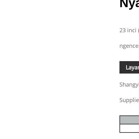
Ny
23 inci
ngence
Laya
Shangyi
Supplie