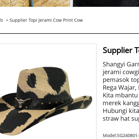
ab
> Supplier Topi Jerami Cow Print Cow
Supplier 
Shangyi Gar
jerami cowgi
pemasok top
Rega Wajar, 
Kita mbantu 
merek kangg
Hubungi kita
straw hat su
Model:SG240801