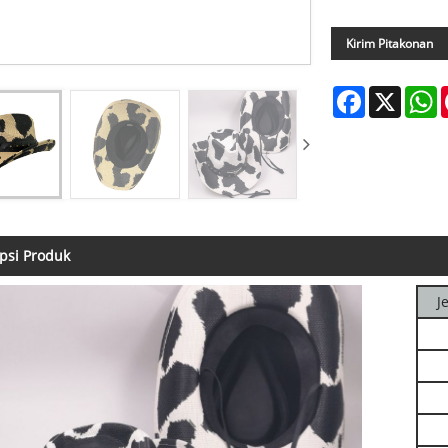
Kirim Pitakonan
Facebook
X
W
psi Produk
J