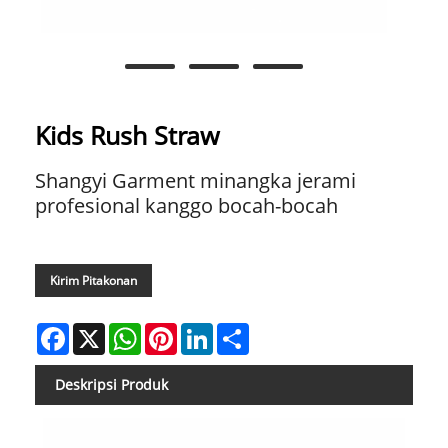
Kids Rush Straw
Shangyi Garment minangka jerami
profesional kanggo bocah-bocah
Kirim Pitakonan
Facebook
X
WhatsApp
Pinterest
LinkedIn
Share
Deskripsi Produk