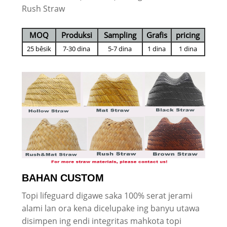
Rush Straw
MOQ
Produksi
Sampling
Grafis
pricing
25 bêsik
7-30 dina
5-7 dina
1 dina
1 dina
BAHAN CUSTOM
Topi lifeguard digawe saka 100% serat jerami
alami lan ora kena dicelupake ing banyu utawa
disimpen ing endi integritas mahkota topi