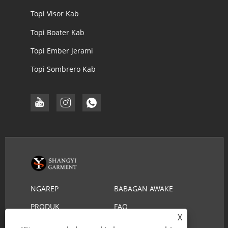
Topi Visor Kab
Topi Boater Kab
Topi Ember Jerami
Topi Sombrero Kab
NGAREP
BABAGAN AWAKE
DHEWE
PRODUK
FAQ
X
NGUNDHUH
KIRIM PITAKONAN