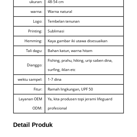
ukuran:
48-54 cm
warna:
Warna natural
Logo:
Tembelan tenunan
Printing:
Sublimasi
Hemming:
Kaya gambar iki utawa disesuaikan
Tali dagu:
Bahan katun, warna hitam
Fishing, prahu, hiking, urip saben dina,
Dianggo:
surfing, iklan etc
wektu sampel:
1-7 dina
Fitur:
Ramah lingkungan, UPF 50
Layanan OEM
Ya, kita produsen topi jerami lifeguard
ODM:
profesional
Detail Produk