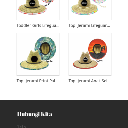
Toddler Girls Lifeguard Topi Jerami
Topi Jerami Lifeguard Bocah-bocah wadon
Topi Jerami Print Palm Anak
Topi Jerami Anak Selancar
Hubungi Kita
Telp