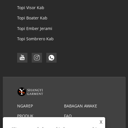
Topi Visor Kab
Topi Boater Kab
Topi Ember Jerami
Topi Sombrero Kab
NGAREP
BABAGAN AWAKE
DHEWE
PRODUK
FAQ
X
NGUNDHUH
KIRIM PITAKONAN