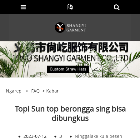
Ngarep
>
FAQ
>
Kabar
Topi Sun top berongga sing bisa
dibungkus
●
2023-07-12
●
3
●
Ninggalake kula pesen