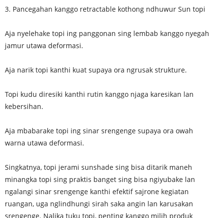
3. Pancegahan kanggo retractable kothong ndhuwur Sun topi
Aja nyelehake topi ing panggonan sing lembab kanggo nyegah
jamur utawa deformasi.
Aja narik topi kanthi kuat supaya ora ngrusak strukture.
Topi kudu diresiki kanthi rutin kanggo njaga karesikan lan
kebersihan.
Aja mbabarake topi ing sinar srengenge supaya ora owah
warna utawa deformasi.
Singkatnya, topi jerami sunshade sing bisa ditarik maneh
minangka topi sing praktis banget sing bisa ngiyubake lan
ngalangi sinar srengenge kanthi efektif sajrone kegiatan
ruangan, uga nglindhungi sirah saka angin lan karusakan
srengenge. Nalika tuku topi, penting kanggo milih produk