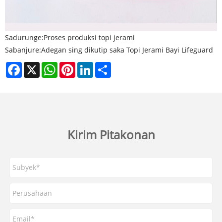
Sadurunge:
Proses produksi topi jerami
Sabanjure:
Adegan sing dikutip saka Topi Jerami Bayi Lifeguard
Facebook
X
WhatsApp
Pinterest
LinkedIn
Share
Kirim Pitakonan