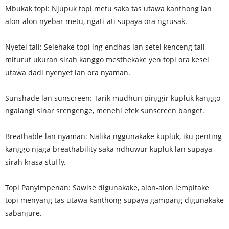
Mbukak topi: Njupuk topi metu saka tas utawa kanthong lan
alon-alon nyebar metu, ngati-ati supaya ora ngrusak.
Nyetel tali: Selehake topi ing endhas lan setel kenceng tali
miturut ukuran sirah kanggo mesthekake yen topi ora kesel
utawa dadi nyenyet lan ora nyaman.
Sunshade lan sunscreen: Tarik mudhun pinggir kupluk kanggo
ngalangi sinar srengenge, menehi efek sunscreen banget.
Breathable lan nyaman: Nalika nggunakake kupluk, iku penting
kanggo njaga breathability saka ndhuwur kupluk lan supaya
sirah krasa stuffy.
Topi Panyimpenan: Sawise digunakake, alon-alon lempitake
topi menyang tas utawa kanthong supaya gampang digunakake
sabanjure.