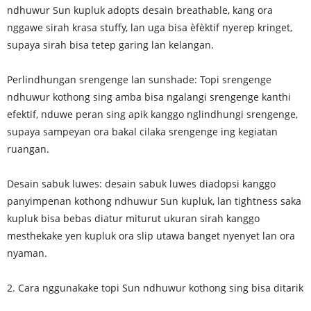
ndhuwur Sun kupluk adopts desain breathable, kang ora
nggawe sirah krasa stuffy, lan uga bisa èfèktif nyerep kringet,
supaya sirah bisa tetep garing lan kelangan.
Perlindhungan srengenge lan sunshade: Topi srengenge
ndhuwur kothong sing amba bisa ngalangi srengenge kanthi
efektif, nduwe peran sing apik kanggo nglindhungi srengenge,
supaya sampeyan ora bakal cilaka srengenge ing kegiatan
ruangan.
Desain sabuk luwes: desain sabuk luwes diadopsi kanggo
panyimpenan kothong ndhuwur Sun kupluk, lan tightness saka
kupluk bisa bebas diatur miturut ukuran sirah kanggo
mesthekake yen kupluk ora slip utawa banget nyenyet lan ora
nyaman.
2. Cara nggunakake topi Sun ndhuwur kothong sing bisa ditarik