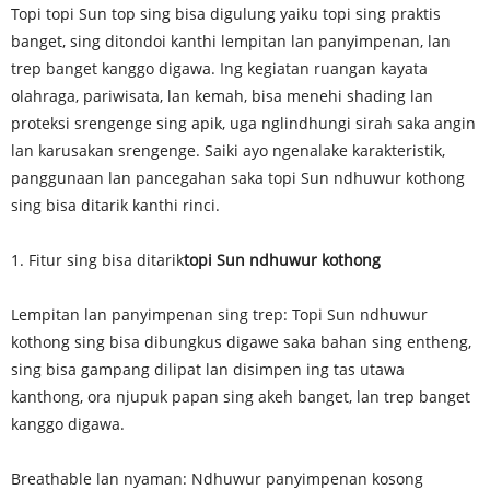
Topi topi Sun top sing bisa digulung yaiku topi sing praktis
banget, sing ditondoi kanthi lempitan lan panyimpenan, lan
trep banget kanggo digawa. Ing kegiatan ruangan kayata
olahraga, pariwisata, lan kemah, bisa menehi shading lan
proteksi srengenge sing apik, uga nglindhungi sirah saka angin
lan karusakan srengenge. Saiki ayo ngenalake karakteristik,
panggunaan lan pancegahan saka topi Sun ndhuwur kothong
sing bisa ditarik kanthi rinci.
1. Fitur sing bisa ditarik
topi Sun ndhuwur kothong
Lempitan lan panyimpenan sing trep: Topi Sun ndhuwur
kothong sing bisa dibungkus digawe saka bahan sing entheng,
sing bisa gampang dilipat lan disimpen ing tas utawa
kanthong, ora njupuk papan sing akeh banget, lan trep banget
kanggo digawa.
Breathable lan nyaman: Ndhuwur panyimpenan kosong