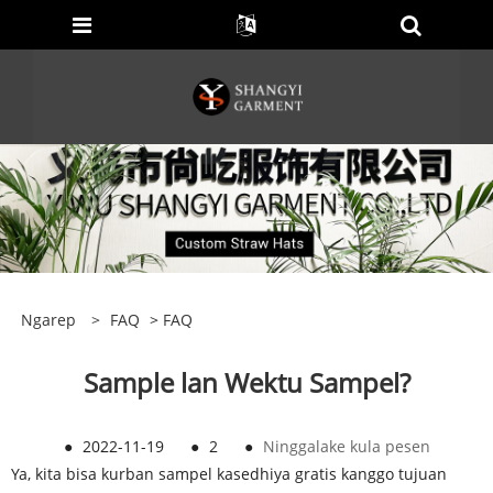
Ngarep
>
FAQ
>
FAQ
Sample lan Wektu Sampel?
●
2022-11-19
●
2
●
Ninggalake kula pesen
Ya, kita bisa kurban sampel kasedhiya gratis kanggo tujuan