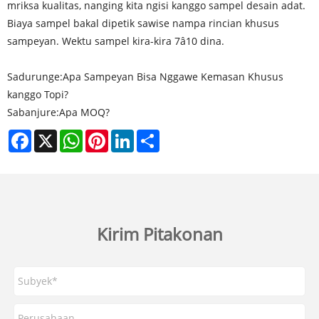
mriksa kualitas, nanging kita ngisi kanggo sampel desain adat.
Biaya sampel bakal dipetik sawise nampa rincian khusus
sampeyan. Wektu sampel kira-kira 7â10 dina.
Sadurunge:
Apa Sampeyan Bisa Nggawe Kemasan Khusus
kanggo Topi?
Sabanjure:
Apa MOQ?
Facebook
X
WhatsApp
Pinterest
LinkedIn
Share
Kirim Pitakonan