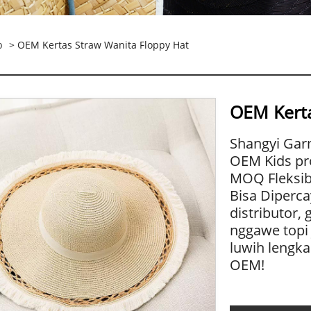
b
> OEM Kertas Straw Wanita Floppy Hat
OEM Kerta
Shangyi Gar
OEM Kids pro
MOQ Fleksib
Bisa Diperca
distributor,
nggawe topi
luwih lengka
OEM!