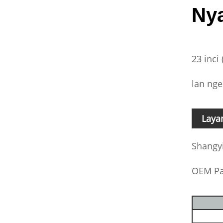
Ny
23 inci
lan ng
Laya
Shangyi
OEM Pa