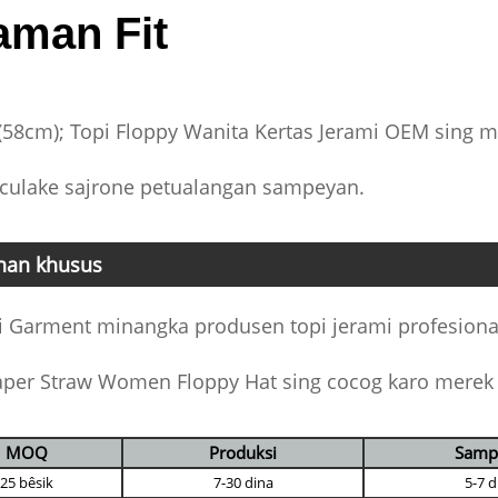
aman Fit
 (58cm); Topi Floppy Wanita Kertas Jerami OEM sing
eculake sajrone petualangan sampeyan.
nan khusus
 Garment minangka produsen topi jerami profesional 
per Straw Women Floppy Hat sing cocog karo merek s
MOQ
Produksi
Samp
25 bêsik
7-30 dina
5-7 d