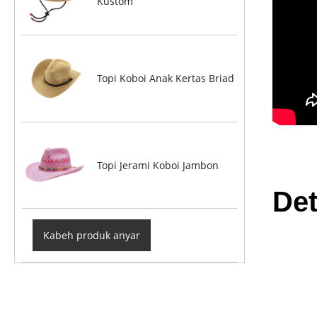
Kustom
Topi Koboi Anak Kertas Briad
Topi Jerami Koboi Jambon
Det
Kabeh produk anyar