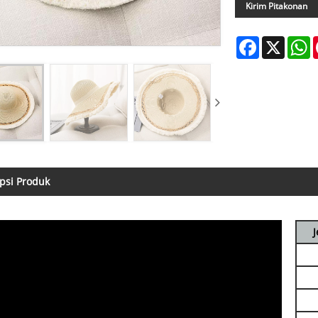
Kirim Pitakonan
Facebook
X
W
psi Produk