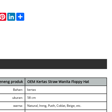
hatsApp
Pinterest
LinkedIn
Share
Jeneng produk
OEM Kertas Straw Wanita Floppy Hat
Bahan:
kertas
ukuran:
58 cm
warna:
Natural, Ireng, Putih, Coklat, Beige, etc.