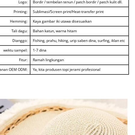
Logo:
Bordir / tembelan tenun / patch bordir / patch kulit dll.
Printing:
Sublimasi/Screen print/Heat-transfer print
Hemming:
Kaya gambar iki utawa disesuaikan
Tali dagu:
Bahan katun, warna hitam
Dianggo:
Fishing, prahu, hiking, urip saben dina, surfing, iklan etc
wektu sampel:
1-7 dina
Fitur:
Ramah lingkungan
anan OEM ODM:
Ya, kita produsen topi jerami profesional