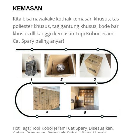
KEMASAN
Kita bisa nawakake kothak kemasan khusus, tas
poliester khusus, tag gantung khusus, kode bar
khusus dll kanggo kemasan Topi Koboi Jerami
Cat Spary paling anyar!
Hot Tags: Topi Koboi Jerami Cat Spary, Disesuaikan,
China, Produsen, Pemasok, Pabrik, Rega Murah,