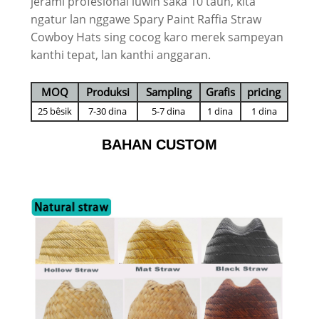
jerami profesional luwih saka 10 taun, kita
ngatur lan nggawe Spary Paint Raffia Straw
Cowboy Hats sing cocog karo merek sampeyan
kanthi tepat, lan kanthi anggaran.
MOQ
Produksi
Sampling
Grafis
pricing
25 bêsik
7-30 dina
5-7 dina
1 dina
1 dina
BAHAN CUSTOM