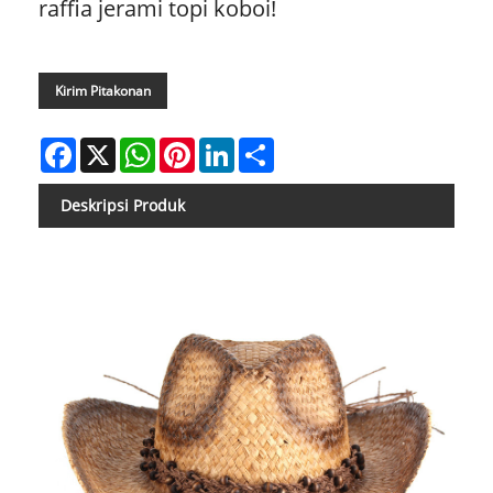
raffia jerami topi koboi!
Kirim Pitakonan
Facebook
X
WhatsApp
Pinterest
LinkedIn
Share
Deskripsi Produk