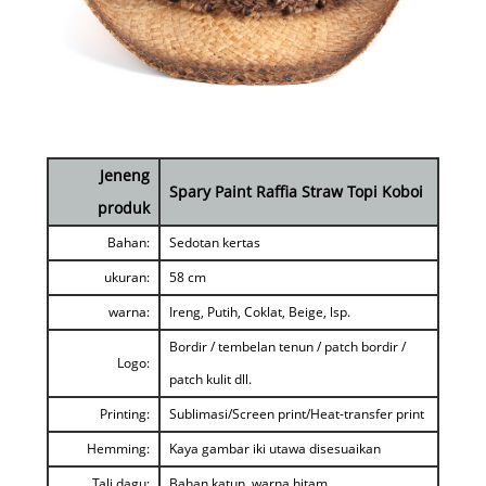
Jeneng
Spary Paint Raffia Straw Topi Koboi
produk
Bahan:
Sedotan kertas
ukuran:
58 cm
warna:
Ireng, Putih, Coklat, Beige, lsp.
Bordir / tembelan tenun / patch bordir /
Logo:
patch kulit dll.
Printing:
Sublimasi/Screen print/Heat-transfer print
Hemming:
Kaya gambar iki utawa disesuaikan
Tali dagu:
Bahan katun, warna hitam