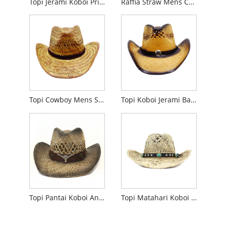
Topi Jerami Koboi Pria Band Kulit
Raffia Straw Mens Cowboy Hat
Topi Cowboy Mens Straw Berongga
Topi Koboi Jerami Barat Pria
Topi Pantai Koboi Angelica Straw
Topi Matahari Koboi Suket Laut