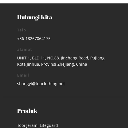
Hubungi Kita
Telp
+86-18267064175
alamat
UNIT 1, BLD 11, NO.88, Jincheng Road, Pujiang,
Kota Jinhua, Provinsi Zhejiang, China
Email
shangyi@topclothing.net
Produk
Topi Jerami Lifeguard