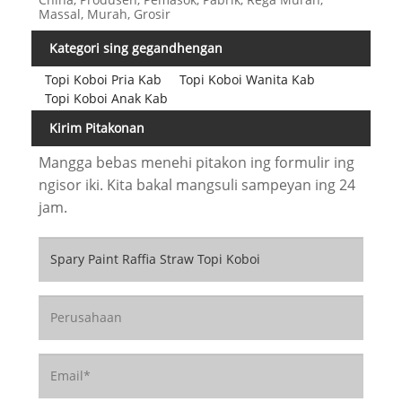
Massal, Murah, Grosir
Kategori sing gegandhengan
Topi Koboi Pria Kab
Topi Koboi Wanita Kab
Topi Koboi Anak Kab
Kirim Pitakonan
Mangga bebas menehi pitakon ing formulir ing
ngisor iki. Kita bakal mangsuli sampeyan ing 24
jam.