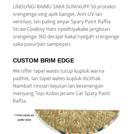
LINDUNGI RAIMU SAKA SUNï¼UPF 50 proteksi
srengenge sing apik banget, Anti-UV lan
ventilasi, lan paling anyar Spary Paint Raffia
Straw Cowboy Hats nyedhiyakake jangkoan
srengenge 360 ​​derajat bakal nyegah srengenge
saka pasuryan sampeyan.
CUSTOM BRIM EDGE
We offer tapel wates tutup kupluk warna
padhet, lan tapel wates kupluk dicithak.
Nambah rincian kejutan lan kesenengan
menyang Topi Koboi Jerami Cat Spary Paint
Raffia.