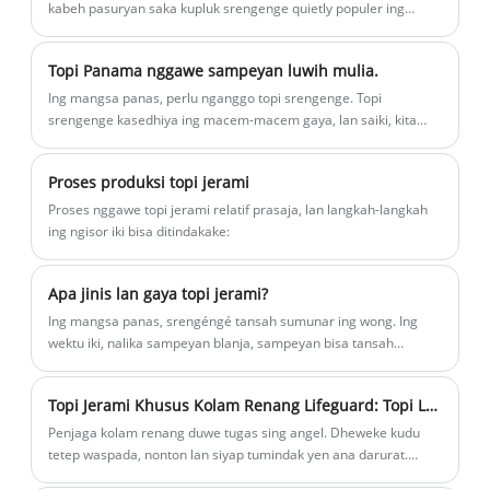
kabeh pasuryan saka kupluk srengenge quietly populer ing
rincian liyane babagan topi jerami
lurung-lurung ing kutha-kutha, karo mripat pakar ngelingaken,
panama band kulit kanggo pria!
sing disebut "mata sunscreen" topi srengenge iku produk ala,
Topi Panama nggawe sampeyan luwih mulia.
ora mung ora bisa muter peran, uga bisa mengaruhi paningal
wong. Mlaku-mlaku ing lurung-lurung, nganggo topi srengenge
Ing mangsa panas, perlu nganggo topi srengenge. Topi
iki umume warga sing sepedaan wanita lan bocah cilik. Ing pasar
srengenge kasedhiya ing macem-macem gaya, lan saiki, kita
komoditas, iki topi panas, gantung karo bahan plastik warna sing
fokus ing wanita ayu sing nganggo topi Panama.
padha, bisa rotasi fleksibel, bisa nganggo topi srengenge biasa,
Proses produksi topi jerami
bisa uga minangka kaca tingal peteng. Kanggo pelanggan sing
ujar manawa topi uv iki, musim panas saben wong seneng tuku,
Proses nggawe topi jerami relatif prasaja, lan langkah-langkah
duwe efek protèktif, ora gampang bask ing kulit, ngrangsang
ing ngisor iki bisa ditindakake:
mripat.
Apa jinis lan gaya topi jerami?
Ing mangsa panas, srengéngé tansah sumunar ing wong. Ing
wektu iki, nalika sampeyan blanja, sampeyan bisa tansah
ketemu bocah-bocah wadon sing nyekeli macem-macem
sunshades, sawetara sing malah kudu nganggo kacamata
Topi Jerami Khusus Kolam Renang Lifeguard: Topi Lifeguard Mens Sampeyan Perlu
hitam. Ing sangisore srengenge sing panas, saliyane sunshades
lan kacamata hitam, ana alat sunshade sing apik banget - topi
Penjaga kolam renang duwe tugas sing angel. Dheweke kudu
jerami. Ana macem-macem gaya topi jerami, lan topi jerami
tetep waspada, nonton lan siyap tumindak yen ana darurat.
sing cocog kaya dekorasi sing apik banget. Saliyane shading,
Kanggo nindakake iki, dheweke butuh peralatan khusus,