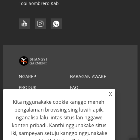
Topi Sombrero Kab
NGAREP
BABAGAN AWAKE
DHEWE
PRODUK
FAQ
X
NGUNDHUH
KIRIM PITAKONAN
Kita nggunakake cookie kanggo menehi
HUBUNGI KITA
pengalaman browsing sing luwih apik,
nganalisa lalu lintas situs lan nggawe
konten pribadi. Kanthi nggunakake situs
Hak Cipta © 2022 YIWU SHANGYI GARMENT CO.,LTD -
iki, sampeyan setuju kanggo nggunakake
Topi Jerami Lifeguard, Topi Jerami Koboi - Kabeh Hak